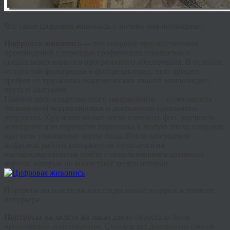
Что такое цифровая живопись и почему она популярна?
Цифровая живопись
— это создание художественных
произведений с помощью графических планшетов и
специализированного программного обеспечения. В отличие
от простой фильтрации в фоторедакторах, этот процесс
требует от художника академических знаний композиции,
цвета и анатомии.
Главное преимущество этого направления — возможность
бесконечной корректировки и достижения идеального
результата. Художник может легко изменить фон, улучшить
освещение или перенести персонажа в любую эпоху, сохраняя
при этом узнаваемые черты лица. После завершения
цифровой работы изображение печатается на
высококачественном холсте с использованием архивных
чернил, которые не выцветают десятилетиями.
Портреты на холсте на заказ: идеальный подарок и элемент
интерьера
Портреты на холсте на заказ
давно перестали быть
привилегией аристократии. Сегодня это доступный способ