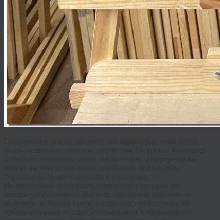
Современное искусство доступно каждому, и технологии
лишь расширяют границы творчества.
Цифровая живопись
позволяет воплотить самые смелые идеи, а
портреты на
холсте на заказ
становятся семейными реликвиями,
передаваемыми из поколения в поколение.
Не откладывайте создание уникального подарка или
интерьерного акцента. Изучите портфолио художников,
выберите любимый стиль и позвольте профессионалам
превратить ваши теплые воспоминания в произведение