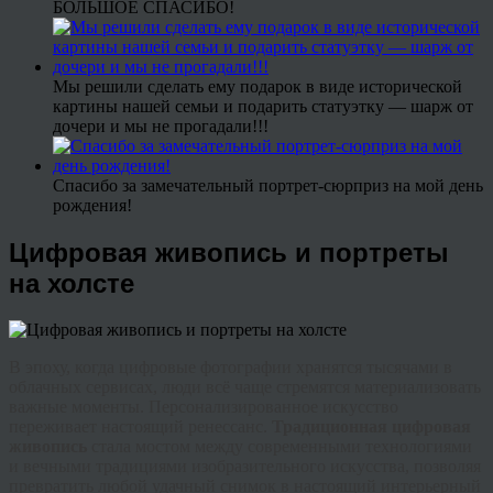
БОЛЬШОЕ СПАСИБО!
Мы решили сделать ему подарок в виде исторической
картины нашей семьи и подарить статуэтку — шарж от
дочери и мы не прогадали!!!
Спасибо за замечательный портрет-сюрприз на мой день
рождения!
Цифровая живопись и портреты
на холсте
В эпоху, когда цифровые фотографии хранятся тысячами в
облачных сервисах, люди всё чаще стремятся материализовать
важные моменты. Персонализированное искусство
переживает настоящий ренессанс.
Традиционная ц
ифровая
живопись
стала мостом между современными технологиями
и вечными традициями изобразительного искусства, позволяя
превратить любой удачный снимок в настоящий интерьерный