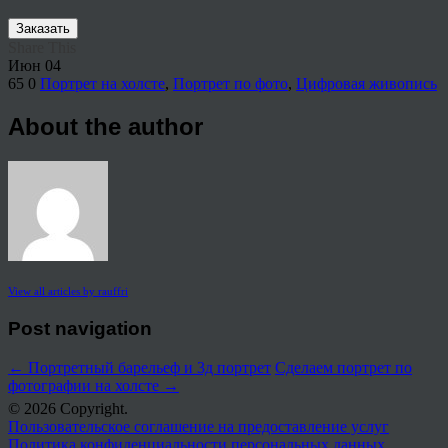
Заказать
Share This
Июн
04
65
0
Портрет на холсте
,
Портрет по фото
,
Цифровая живопись
About the author
View all articles by rauffri
Post navigation
←
Портретный барельеф и 3д портрет
Сделаем портрет по
фотографии на холсте
→
© 2026 Copyright.
Пользовательское соглашение на предоставление услуг
Политика конфиденциальности персональных данных