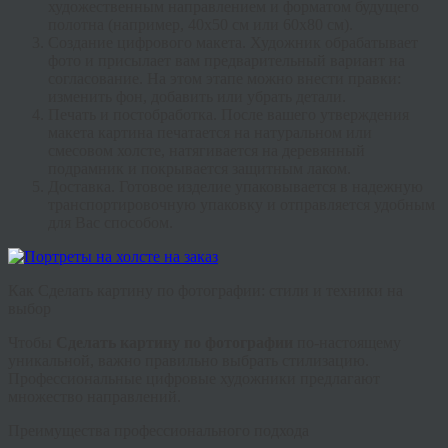
художественным направлением и форматом будущего
полотна (например, 40х50 см или 60х80 см).
Создание цифрового макета.
Художник обрабатывает
фото и присылает вам предварительный вариант на
согласование. На этом этапе можно внести правки:
изменить фон, добавить или убрать детали.
Печать и постобработка.
После вашего утверждения
макета картина печатается на натуральном или
смесовом холсте, натягивается на деревянный
подрамник и покрывается защитным лаком.
Доставка.
Готовое изделие упаковывается в надежную
транспортировочную упаковку и отправляется удобным
для Вас способом.
Как Сделать картину по фотографии: стили и техники на
выбор
Чтобы
Сделать картину по фотографии
по-настоящему
уникальной, важно правильно выбрать стилизацию.
Профессиональные цифровые художники предлагают
множество направлений.
Преимущества профессионального подхода