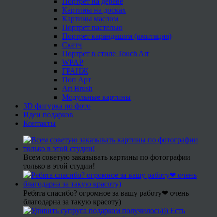
Портрет на дереве
Картины на досках
Картины маслом
Портрет пастелью
Портрет карандашом (имитация)
Скетч
Портрет в стиле Touch Art
WPAP
ГРАНЖ
Поп Арт
Art Brush
Модульные картины
3D фигурка по фото
Идеи подарков
Контакты
Всем советую заказывать картины по фотографии
только в этой студии!
Ребята спасибо? огромное за вашу работу❤ очень
благодарна за такую красоту)