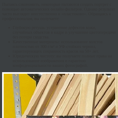
Пытаясь сэкономить, некоторые пытаются создать портрет с
помощью автоматических онлайн-фильтров. Однако результат
часто выглядит неестественно и «пластиково». Обращаясь к
профессионалам, вы получаете:
Глубокую ретушь:
устранение дефектов кожи,
случайных объектов в кадре и улучшение цветопередачи
без потери сходства.
Качественные материалы:
использование холстов
плотностью от 300 г/м² и УФ-стойких чернил,
гарантирующих сохранность красок на 50+ лет.
Юридическую чистоту:
вы получаете полные права на
использование изображения и гарантию
конфиденциальности ваших фотографий.