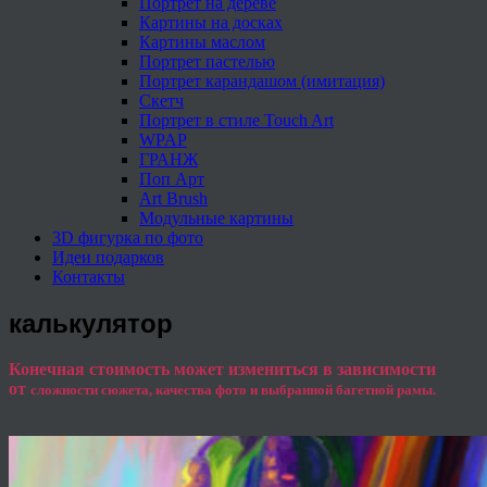
Портрет на дереве
Картины на досках
Картины маслом
Портрет пастелью
Портрет карандашом (имитация)
Скетч
Портрет в стиле Touch Art
WPAP
ГРАНЖ
Поп Арт
Art Brush
Модульные картины
3D фигурка по фото
Идеи подарков
Контакты
калькулятор
Конечная стоимость может измениться в зависимости
от
сложности сюжета, качества фото и выбранной багетной рамы.