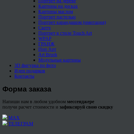
Портрет на дереве
Картины на досках
Картины маслом
Портрет пастелью
Портрет карандашом (имитация)
Скетч
Портрет в стиле Touch Art
WPAP
ГРАНЖ
Поп Арт
Art Brush
Модульные картины
3D фигурка по фото
Идеи подарков
Контакты
Форма заказа
Напиши нам в любом удобном
мессенджере
получи расчет стоимости и
зафиксируй свою скидку
МАХ
ТЕЛЕГРАМ