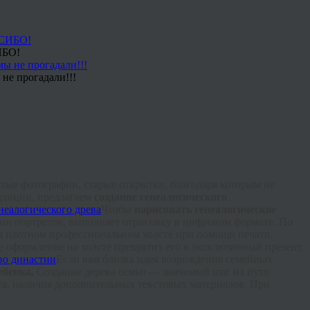
ИБО!
не прогадали!!!
ытые фотографии, старые открытки, благодаря которым не
радиции, предлагаем
создание генеалогического
Чтобы
нарисовать генеалогическое
ции
портретов, выполняет отрисовку в цифровом формате. По
а плотном профессиональном холсте при помощи печати.
 оформление на холсте превратит его в эксклюзивный презент,
Если вам близка идея возрождения семейных
ебенка.
Создание дерева семьи — значимый шаг на пути
ата, наличия дополнительных текстовых материалов. При