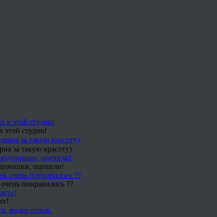
в этой студии!
рна за такую красоту)
удожники, оценили!
 очень понравилось ??
те!