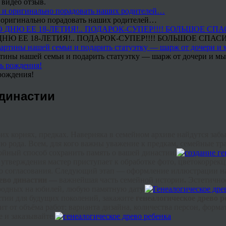
 видео отзыв.
 и оригинально порадовать наших родителей…
Ю ЕЕ 18-ЛЕТИЯ!.. ПОДАРОК-СУПЕР!!!! БОЛЬШОЕ СПАС
тины нашей семьи и подарить статуэтку — шарж от дочери и мы 
рождения!
 династии
их корнях, предках. Наверняка в семейном архиве найдутся заб
ию рода. Всем, для кого важны уважение к предкам, семейные т
ойный способ сохранить память о вашей династии.
о утверждения мастер приступает к обработке фото,
цветокоррек
ого согласования. Следующий этап — оформление иллюстрации н
ево династии —
важнейшая часть семейной истории
.
Эстетичное
родных на юбилей, любую памятную дату.
астии для будущих поколений, закажите
генеалогическое древо р
т от объёма работ: варианта дизайна, количества персон, форм
 и заказывайте.