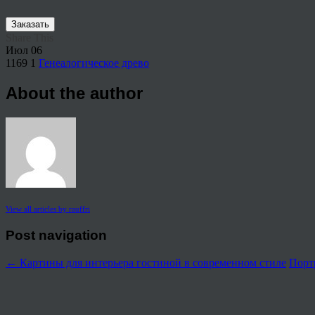
Заказать
Share This
Июл
06
1169
1
Генеалогическое древо
About the author
View all articles by rauffri
Post navigation
←
Картины для интерьера гостиной в современном стиле
Порт