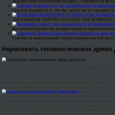
Безумно рады полученному подарку — портрету по фото,
Спасибо большое за то, что мы смогли так не ожиданно
ЗАКАЗЫВАЛИ ПОРТРЕТ ПО ФОТО ДЛЯ ДОЧКИ КО ДН
Мы решили сделать ему подарок в виде исторической кар
Спасибо за замечательный портрет-сюрприз на мой день 
Нарисовать генеалогическое древо
Для большинства из нас значима и интересна информация о сво
составит труда сохранить для подрастающего поколения истор
древа.
Красиво
визуализированные
родственные связи
—
дост
древо семьи,
прежде всего, мы разрабатываем макет. После ег
завершении работ макет направляется заказчику для финальн
Г
енеалогическое
др
наполненный глубоким смыслом. Это достойный подарок для 
ценностей, если вы стремитесь сохранить память о вашей дин
восстановления связи поколений
.
Стоимость оформления зависи
разработке наши художники учитывают все пожелания. Звоните