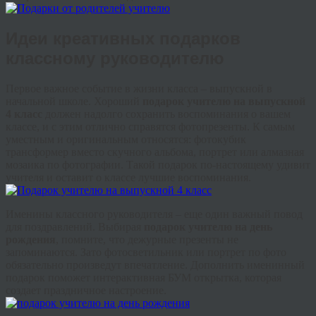
Идеи креативных подарков
классному руководителю
Первое важное событие в жизни класса – выпускной в
начальной школе. Хороший
подарок учителю на выпускной
4 класс
должен надолго сохранить воспоминания о вашем
классе, и с этим отлично справятся фотопрезенты. К самым
уместным и оригинальным относятся: фотокубик
трансформер вместо скучного альбома, портрет или алмазная
мозаика по фотографии. Такой подарок по-настоящему удивит
учителя и оставит о классе лучшие воспоминания.
Именины классного руководителя – еще один важный повод
для поздравлений. Выбирая
подарок учителю на день
рождения
, помните, что дежурные презенты не
запоминаются. Зато фотосветильник или портрет по фото
обязательно произведут впечатление. Дополнить именинный
подарок поможет интерактивная БУМ открытка, которая
создает праздничное настроение.