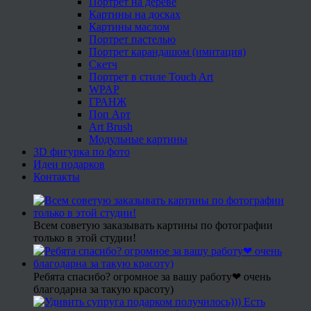
Портрет на дереве
Картины на досках
Картины маслом
Портрет пастелью
Портрет карандашом (имитация)
Скетч
Портрет в стиле Touch Art
WPAP
ГРАНЖ
Поп Арт
Art Brush
Модульные картины
3D фигурка по фото
Идеи подарков
Контакты
Всем советую заказывать картины по фотографии
только в этой студии!
Ребята спасибо? огромное за вашу работу❤ очень
благодарна за такую красоту)