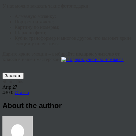
У нас можно заказать такие фотоподарки:
Алмазную мозаику;
Портрет на холсте;
Картину по номерам;
Шарж по фото;
Кубик трансформер и многое другое, что вызовет яркие
эмоции у получателя.
Дарите яркие эмоции – выбирайте
подарок учителю от
класса
в нашей мастерской!
Заказать
Share This
Апр
27
430
0
Статьи
About the author