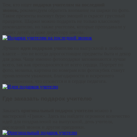
Тем, кто ищет
подарки учителям на последний
звонок,
рекомендуем обратить внимание на шаржи по фото.
Такие презенты вызовут бурю эмоций и скрасят грустный
праздник. Шаржи можно подарить не только классному
руководителю, но также учителям, которые преподавали у
ваших детей, и даже директору школы.
Лучшие
идеи подарков учителю
на выпускной в любом
классе – это не всегда дорогостоящие предметы быта и декор
для дома. Чаще именно фотоподарки запоминаются лучше
всего, так как преподносятся от всего сердца. Портрет по
фото, мозаика, картина по номерам или фотокубик станут
проявлением уважения, благодарности и искреннего
расположения, что отзовется и в сердце педагога.
Где заказать подарок учителю
Заказать
оригинальный подарок учителю
можно в
мастерской «Гранж». Здесь вы найдете огромное количество
идей для поздравлений на выпускной, день учителя,
последний звонок и другие праздники.