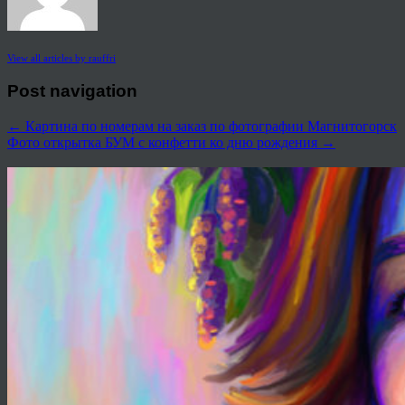
View all articles by rauffri
Post navigation
←
Картина по номерам на заказ по фотографии Магнитогорск
Фото открытка БУМ с конфетти ко дню рождения
→