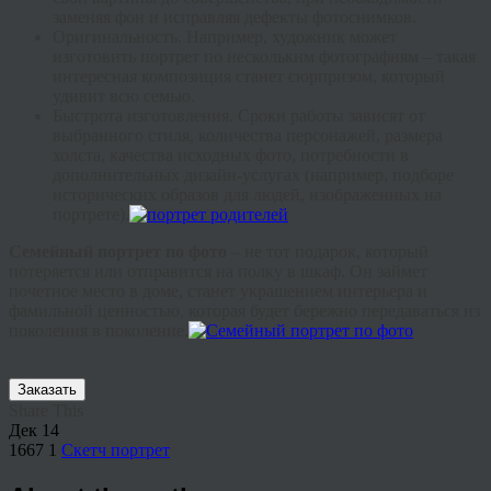
заменяя фон и исправляя дефекты фотоснимков.
Оригинальность. Например, художник может
изготовить портрет по нескольким фотографиям – такая
интересная композиция станет сюрпризом, который
удивит всю семью.
Быстрота изготовления. Сроки работы зависят от
выбранного стиля, количества персонажей, размера
холста, качества исходных фото, потребности в
дополнительных дизайн-услугах (например, подборе
исторических образов для людей, изображенных на
портрете).
Семейный портрет по фото
– не тот подарок, который
потеряется или отправится на полку в шкаф. Он займет
почетное место в доме, станет украшением интерьера и
фамильной ценностью, которая будет бережно передаваться из
поколения в поколение.
Заказать
Share This
Дек
14
1667
1
Скетч портрет