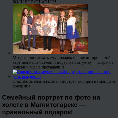
БОЛЬШОЕ СПАСИБО!
Мы решили сделать ему подарок в виде исторической
картины нашей семьи и подарить статуэтку — шарж от
дочери и мы не прогадали!!!
Спасибо за замечательный портрет-сюрприз на мой день
рождения!
Семейный портрет по фото на
холсте в Магнитогорске —
правильный подарок!