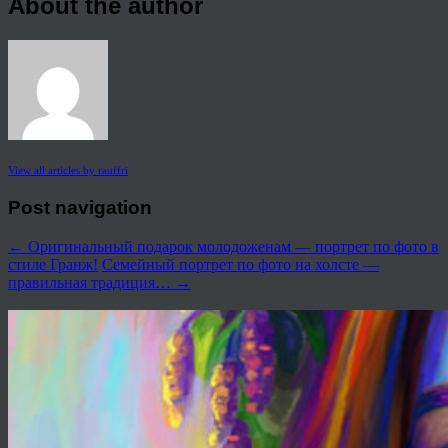
About the author
View all articles by rauffri
Post navigation
←
Оригинальный подарок молодоженам — портрет по фото в
стиле Гранж!
Семейный портрет по фото на холсте —
правильная традиция…
→