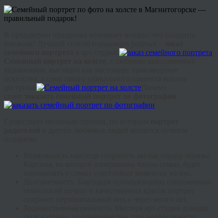
В преддверии праздника возникает вопрос: что подарить
близким? Лучший способ порадовать родных –
заказ
семейного портрета
в арт-студии.
Семейный портрет на холсте
, с любовью выполненный
художником, выглядит как настоящее произведение
искусства, а цена такого уникального презента вполне
доступна.
Почему
стоит
заказать семейный портрет по фотографии
Существует несколько причин, по которым
портрет
родителей
и других любимых людей является лучшим
подарком:
Возможность навсегда сохранить милые сердцу образы.
Картина, на которой изображены члены семьи, будет
напоминать о самых счастливых моментах жизни.
Долговечность. Благодаря использованию современных
технологий печати и качественных красок портрет
сохранит первоначальный вид и через много лет.
Художественная ценность. Мастера арт-студии доводят
свои картины до совершенства, при необходимости