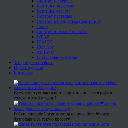
Портрет на дереве
Картины на досках
Картины маслом
Портрет пастелью
Портрет карандашом (имитация)
Скетч
Портрет в стиле Touch Art
WPAP
ГРАНЖ
Поп Арт
Art Brush
Модульные картины
3D фигурка по фото
Идеи подарков
Контакты
Всем советую заказывать картины по фотографии
только в этой студии!
Ребята спасибо? огромное за вашу работу❤ очень
благодарна за такую красоту)