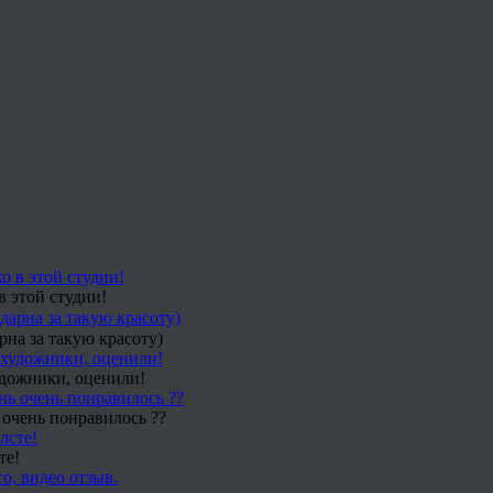
в этой студии!
рна за такую красоту)
удожники, оценили!
 очень понравилось ??
те!