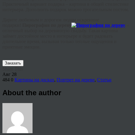
Практичный вариант подарка – картина в общей стилистике
интерьера. Дополнить подарок можно трогательным постом.
Дарите любимым и дорогим людям искренние
подарки!
Пирография по дереву
–
отличный выбор на деревянную свадьбу. Такая картина
займет достойное место в интерьере и будет радовать
длительное время, вызывая только теплые ощущения и
приятные эмоции.
Заказать
Share This
Авг
28
484
0
Картины на досках
,
Портрет на дереве
,
Статьи
About the author