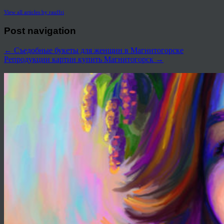
View all articles by rauffri
Post navigation
←
Съедобные букеты для женщин в Магнитогорске
Репродукции картин купить Магнитогорск
→