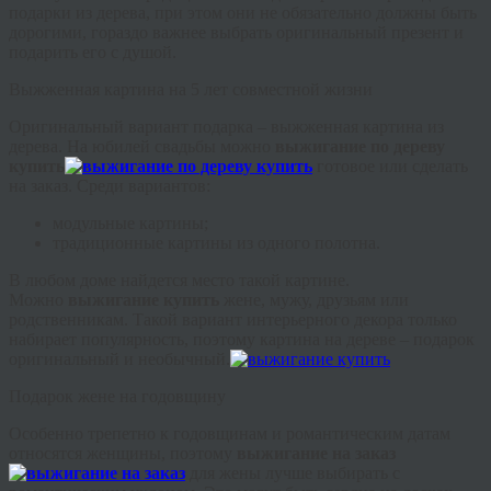
подарки из дерева, при этом они не обязательно должны быть
дорогими, гораздо важнее выбрать оригинальный презент и
подарить его с душой.
Выжженная картина на 5 лет совместной жизни
Оригинальный вариант подарка – выжженная картина из
дерева. На юбилей свадьбы можно
выжигание по дереву
купить
готовое
или сделать
на заказ. Среди вариантов:
модульные картины;
традиционные картины из одного полотна.
В любом доме найдется место такой картине.
Можно
выжигание купить
жене, мужу, друзьям или
родственникам. Такой вариант интерьерного декора только
набирает популярность, поэтому картина на дереве – подарок
оригинальный и необычный.
Подарок жене на годовщину
Особенно трепетно к годовщинам и романтическим датам
относятся женщины, поэтому
выжигание на заказ
для жены лучше выбирать с