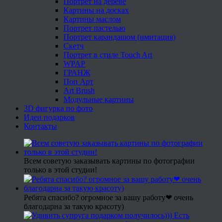
Портрет на дереве
Картины на досках
Картины маслом
Портрет пастелью
Портрет карандашом (имитация)
Скетч
Портрет в стиле Touch Art
WPAP
ГРАНЖ
Поп Арт
Art Brush
Модульные картины
3D фигурка по фото
Идеи подарков
Контакты
Всем советую заказывать картины по фотографии
только в этой студии!
Ребята спасибо? огромное за вашу работу❤ очень
благодарна за такую красоту)