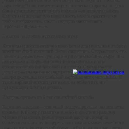
романтическим уклоном. Это могут быть сердца на досках,
пара лебедей или совместная романтическая картина по фото.
Одно из преимуществ такого подарка – индивидуальность.
Нанести на деревянную поверхность можно практически
любое изображение, сделав сюрприз максимально
персонализированным.
Подарок на деревянную свадьбу мужу
Картина на досках отлично подойдет и для мужа, но к выбору
тематики стоит подходить более сдержанно. Скорее всего, что
повесить романтическую картину в своем кабинете мужчина
постесняется. Хорошим решением станет картина в
соответствие со стилистикой интерьера. Оригинальное
решение —
выжигание портретов
или репродукция его любимой картины, авто, мотоцикла. В
таком варианте отсутствует намек на романтику, но
присутствует забота и любовь.
Подарок друзьям на 5 лет совместной свадьбы
Картина на дереве – отличный подарок друзьям на пятилетие
свадьбы. К выбору тематики можно подойти по-разному.
Можно поддержать романтический настрой, подарив
совместную картину по дереву, или заказать макет семейного
плаката в юмористической форме, пейзаж, животные, цветы.