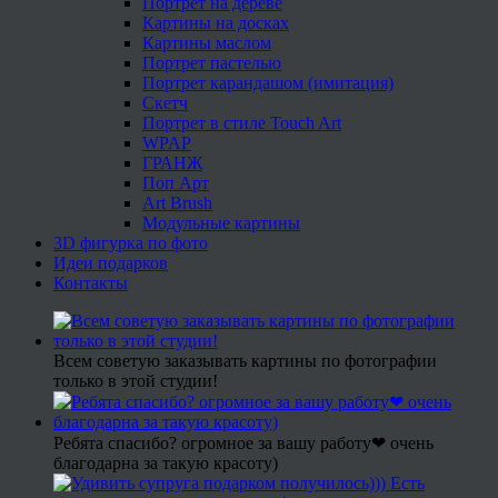
Портрет на дереве
Картины на досках
Картины маслом
Портрет пастелью
Портрет карандашом (имитация)
Скетч
Портрет в стиле Touch Art
WPAP
ГРАНЖ
Поп Арт
Art Brush
Модульные картины
3D фигурка по фото
Идеи подарков
Контакты
Всем советую заказывать картины по фотографии
только в этой студии!
Ребята спасибо? огромное за вашу работу❤ очень
благодарна за такую красоту)