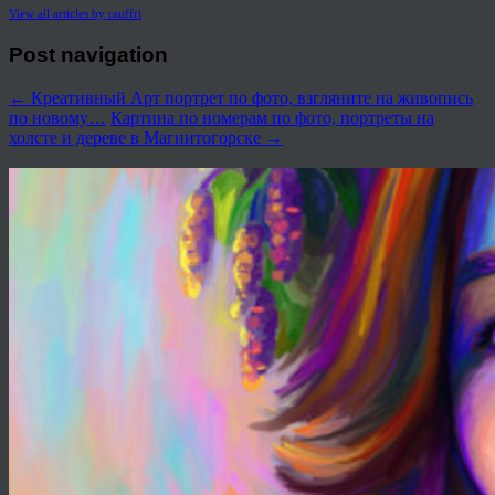
View all articles by rauffri
Post navigation
←
Креативный Арт портрет по фото, взгляните на живопись
по новому…
Картина по номерам по фото, портреты на
холсте и дереве в Магнитогорске
→