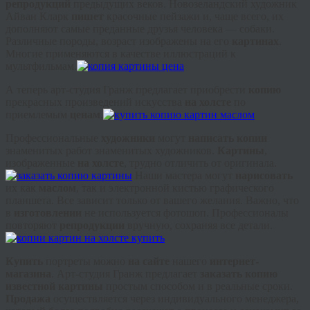
репродукций
предыдущих веков. Новозеландский художник
Айван Кларк
пишет
красочные пейзажи и, чаще всего, их
дополняют самые преданные друзья человека — собаки.
Различные породы, возраст изображены на его
картинах
.
Многие применяются в качестве иллюстраций к
мультфильмам.
А теперь арт-студия Гранж предлагает приобрести
копию
прекрасных произведений искусства
на холсте
по
приемлемым
ценам
.
Профессиональные
художники
могут
написать копии
знаменитых работ знаменитых художников.
Картины
,
изображенные
на холсте
, трудно отличить от оригинала.
Наши мастера могут
нарисовать
их как
маслом
, так и электронной кистью графического
планшета. Все зависит только от вашего желания. Важно, что
в
изготовлении
не используется фотошоп. Профессионалы
повторяют
репродукции
вручную, сохраняя все детали.
Купить
портреты можно
на сайте
нашего
интернет-
магазина
. Арт-студия Гранж предлагает
заказать копию
известной картины
простым способом и в реальные сроки.
Продажа
осуществляется через индивидуального менеджера,