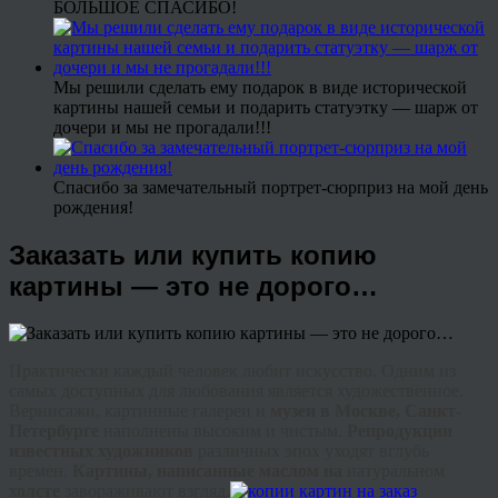
БОЛЬШОЕ СПАСИБО!
Мы решили сделать ему подарок в виде исторической
картины нашей семьи и подарить статуэтку — шарж от
дочери и мы не прогадали!!!
Спасибо за замечательный портрет-сюрприз на мой день
рождения!
Заказать или купить копию
картины — это не дорого…
Практически каждый человек любит искусство. Одним из
самых доступных для любования является художественное.
Вернисажи, картинные галереи и
музеи в Москве, Санкт-
Петербурге
наполнены высоким и чистым.
Репродукции
известных художников
различных эпох уходят вглубь
времен.
Картины, написанные маслом на
натуральном
холсте
завораживают взгляд.