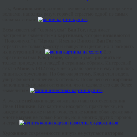
Так,
Айвазовский
вдохновит человека холодными морскими
волнами, наполняя разум горячей страстью одной из самых
сильных стихий.
Всем известный “своим ухом”
Ван Гог
, поднимает
настроение знаменитыми
картинами,
которые
называются
“Подсолнухи” и “Ирисы”. Именно Винсент
Ван Гог
мог
отразить не только красоту и изящество цветов, но и раскрыть
их внутренний мир.
Его
соратником был
Клод Моне
, который умел
рисовать
не
только природу, но и людей в странных образах. Интересный
факт о
Моне
: в 1912 году у него упало зрение и ему пришлось
лишиться хрусталика. Но благодаря этому, Клод стал видеть
ультрафиолет в сиреневых оттенках. После чего его
картины
наполнились новыми оттенками, что и сделало его еще более
знаменитым.
А русские
пейзажи
наделял жизнью наш соотечественник
Иван
Шишкин
. Его картины находятся, практически, на
каждом вернисаже и многочисленные
копии
облагораживают
многие
музеи
не только России, но и многих других городов
и стран.
Художники
современности ничуть не уступают
авторам