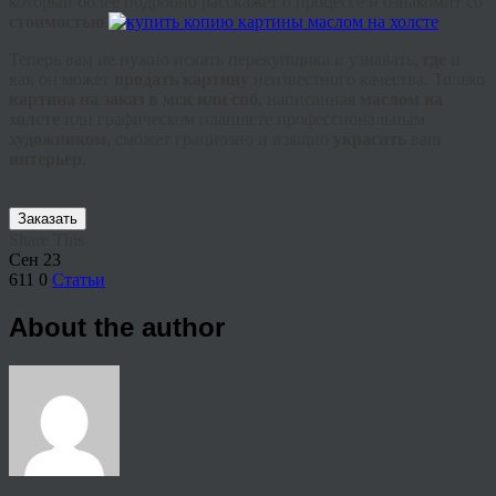
который более подробно расскажет о процессе и ознакомит со
стоимостью
.
Теперь вам не нужно искать перекупщика и узнавать,
где
и
как он может
продать картину
неизвестного качества. Только
картина на заказ в мск или спб
, написанная
маслом на
холсте
или графическом планшете
профессиональным
художником
, сможет грациозно и изящно
украсить
ваш
интерьер
.
Заказать
Share This
Сен
23
611
0
Статьи
About the author