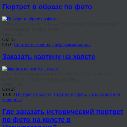
Портрет в образе по фото
Портрет в образе по фото — это настоящее художественное
произведение, которое можно ...
Share This
Окт
15
985
0
Портрет на холсте
,
Цифровая живопись
Заказать картину на холсте
Оперативно заказать картину по фотографии со сроком
выполнения 1-2 дня – мечта, ставшая ...
Share This
Сен
27
1010
0
Портрет на холсте
,
Портрет по фото
,
Стилизация под
живопись
Где заказать исторический портрет
по фото на холсте в