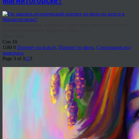
Магнитогорске?
В художественном искусстве существует достаточно много
стилей исполнения, одним из таких ...
Share This
Сен
10
1180
0
Портрет на холсте
,
Портрет по фото
,
Стилизация под
живопись
Page 3 of 3
1
2
3