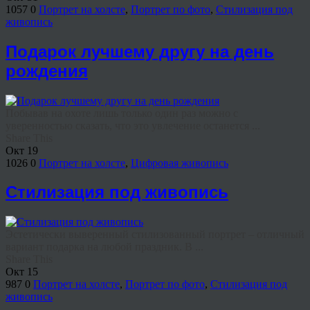
1057
0
Портрет на холсте
,
Портрет по фото
,
Стилизация под
живопись
Подарок лучшему другу на день
рождения
Побывав на охоте лишь только один раз можно с
уверенностью сказать, что это увлечение останется ...
Share This
Окт
19
1026
0
Портрет на холсте
,
Цифровая живопись
Стилизация под живопись
Эстетически выверенный стилизованный портрет – отличный
вариант подарка на любой праздник. В ...
Share This
Окт
15
987
0
Портрет на холсте
,
Портрет по фото
,
Стилизация под
живопись