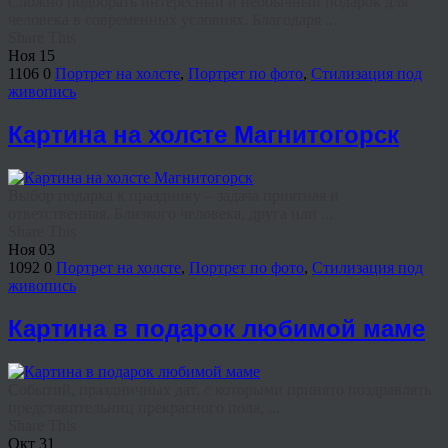
Сложно подобрать интересный и необычный подарок для
человека в современных условиях. Благодаря ...
Share This
Ноя
15
1106
0
Портрет на холсте
,
Портрет по фото
,
Стилизация под
живопись
Картина на холсте Магнитогорск
Выбор подарка к празднику – задача приятная и
ответственная. Близкого человека, друга или ...
Share This
Ноя
03
1092
0
Портрет на холсте
,
Портрет по фото
,
Стилизация под
живопись
Картина в подарок любимой маме
Событий, праздничных дат, с которыми принято поздравлять
представительниц прекрасного пола, ...
Share This
Окт
31