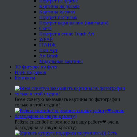
Портрет на дереве
Картины на досках
Картины маслом
Портрет пастелью
Портрет карандашом (имитация)
Скетч
Портрет в стиле Touch Art
WPAP
ГРАНЖ
Поп Арт
Art Brush
Модульные картины
3D фигурка по фото
Идеи подарков
Контакты
Всем советую заказывать картины по фотографии
только в этой студии!
Ребята спасибо? огромное за вашу работу❤ очень
благодарна за такую красоту)