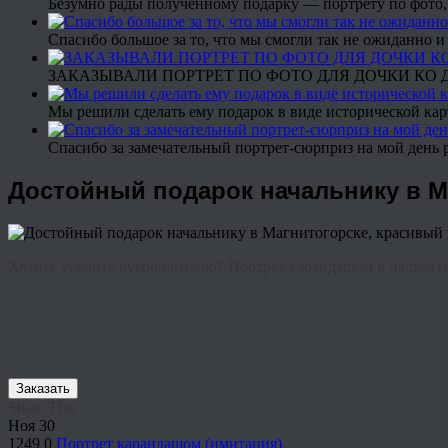
Безумно рады полученному подарку — портрету по фото,
Спасибо большое за то, что мы смогли так не ожиданно
ЗАКАЗЫВАЛИ ПОРТРЕТ ПО ФОТО ДЛЯ ДОЧКИ КО ДН
Мы решили сделать ему подарок в виде исторической кар
Спасибо за замечательный портрет-сюрприз на мой день 
Достойный подарок начальнику в М
Хотите угодить руководителю? Портрет карандашом в нашем и
Заказать
Share This
Ноя
30
1249
0
Портрет карандашом (имитация)