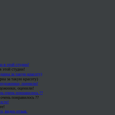
в этой студии!
рна за такую красоту)
удожники, оценили!
 очень понравилось ??
те!