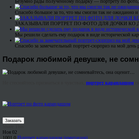
Безумно рады полученному подарку — портрету по фото,
Спасибо большое за то, что мы смогли так не ожиданно
ЗАКАЗЫВАЛИ ПОРТРЕТ ПО ФОТО ДЛЯ ДОЧКИ КО ДН
Мы решили сделать ему подарок в виде исторической кар
Спасибо за замечательный портрет-сюрприз на мой день 
Подарок любимой девушке, не сомн
Не стесняйтесь признаться в чувствах,
портрет карандашом
ск
Заказать
Share This
Ноя
02
1001
0
Портрет карандашом (имитация)