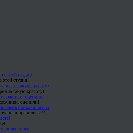
в этой студии!
рна за такую красоту)
удожники, оценили!
 очень понравилось ??
те!