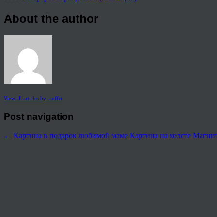
About the author
View all articles by rauffri
Post navigation
←
Картина в подарок любимой маме
Картина на холсте Магни