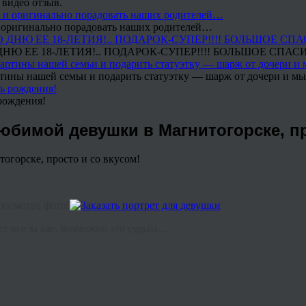
 видео отзыв.
 и оригинально порадовать наших родителей…
Ю ЕЕ 18-ЛЕТИЯ!.. ПОДАРОК-СУПЕР!!!! БОЛЬШОЕ СПАС
тины нашей семьи и подарить статуэтку — шарж от дочери и мы 
рождения!
бимой девушки в Магнитогорске, пр
росмотра фото!
 все за вас, возможно это судьба…