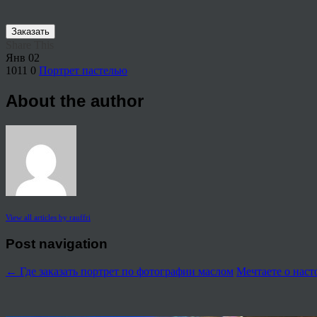
Заказать
Share This
Янв
02
1011
0
Портрет пастелью
About the author
View all articles by rauffri
Post navigation
←
Где заказать портрет по фотографии маслом
Мечтаете о наст