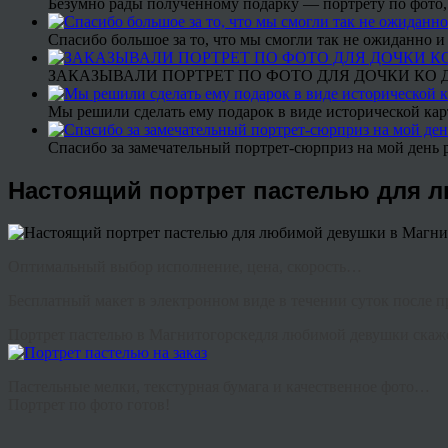
Безумно рады полученному подарку — портрету по фото,
Спасибо большое за то, что мы смогли так не ожиданно
ЗАКАЗЫВАЛИ ПОРТРЕТ ПО ФОТО ДЛЯ ДОЧКИ КО ДН
Мы решили сделать ему подарок в виде исторической кар
Спасибо за замечательный портрет-сюрприз на мой день 
Настоящий портрет пастелью для лю
Оптимальный выбор исполнение, цена, скорость…
Бесплатный макет в электронном виде в течении суток после п
Портрет пастелью в Магнитогорскедля любимой девушки скажет
Пастельные мелки, текстурная бумага и качественное фото…
Портрет по фото готов!