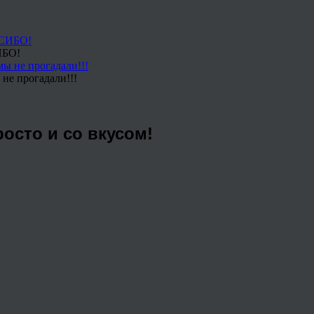
ИБО!
не прогадали!!!
осто и со вкусом!