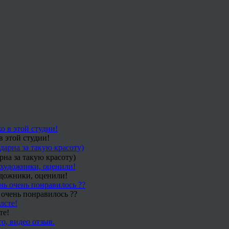
в этой студии!
рна за такую красоту)
удожники, оценили!
 очень понравилось ??
те!