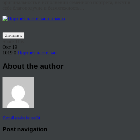
оригинальность в исполнении семейного портрета, несут в
себе благополучие и безмятежность…
Заказать
Share This
Окт
19
1019
0
Портрет пастелью
About the author
View all articles by rauffri
Post navigation