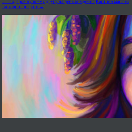
←
Подарок лучшему другу на день рождения
Картина маслом
на холсте по фото
→