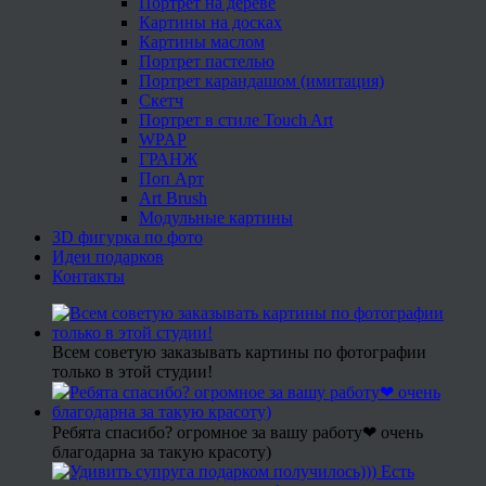
Портрет на дереве
Картины на досках
Картины маслом
Портрет пастелью
Портрет карандашом (имитация)
Скетч
Портрет в стиле Touch Art
WPAP
ГРАНЖ
Поп Арт
Art Brush
Модульные картины
3D фигурка по фото
Идеи подарков
Контакты
Всем советую заказывать картины по фотографии
только в этой студии!
Ребята спасибо? огромное за вашу работу❤ очень
благодарна за такую красоту)