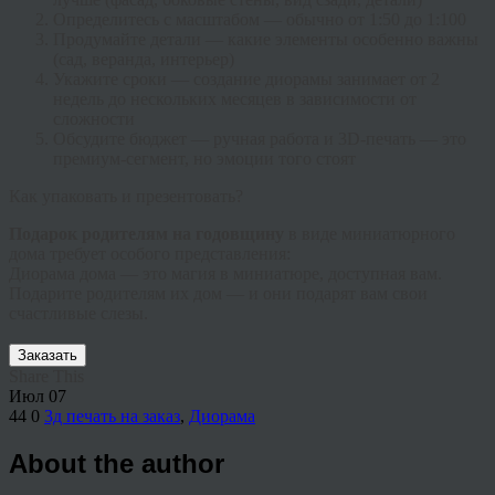
Определитесь с масштабом
— обычно от 1:50 до 1:100
Продумайте детали
— какие элементы особенно важны
(сад, веранда, интерьер)
Укажите сроки
— создание диорамы занимает от 2
недель до нескольких месяцев в зависимости от
сложности
Обсудите бюджет
— ручная работа и 3D-печать — это
премиум-сегмент, но эмоции того стоят
Как упаковать и презентовать?
Подарок родителям на годовщину
в виде миниатюрного
дома требует особого представления:
Диорама дома
— это магия в миниатюре, доступная вам.
Подарите родителям их дом — и они подарят вам свои
счастливые слезы.
Заказать
Share This
Июл
07
44
0
3д печать на заказ
,
Диорама
About the author