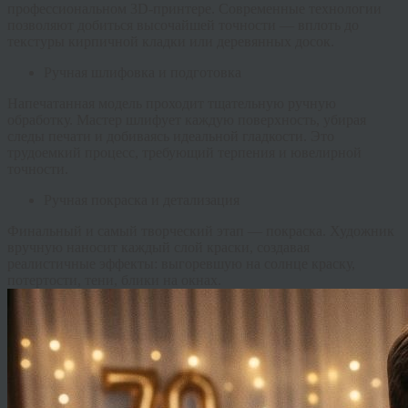
профессиональном 3D-принтере. Современные технологии
позволяют добиться высочайшей точности — вплоть до
текстуры кирпичной кладки или деревянных досок.
Ручная шлифовка и подготовка
Напечатанная модель проходит тщательную ручную
обработку. Мастер шлифует каждую поверхность, убирая
следы печати и добиваясь идеальной гладкости. Это
трудоемкий процесс, требующий терпения и ювелирной
точности.
Ручная покраска и детализация
Финальный и самый творческий этап — покраска. Художник
вручную наносит каждый слой краски, создавая
реалистичные эффекты: выгоревшую на солнце краску,
потертости, тени, блики на окнах.