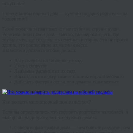
искусства?
Почему миниатюрный дом — лучший подарок родителям на
годовщину?
Такой подарок затрагивает самые глубокие струны души.
Родители видят свой дом — место, где выросли дети, где
звучал смех, где создавалась семейная история. Это не просто
здание, это воплощение их жизни вместе.
Вы можете добавить особые детали:
Дату свадьбы на табличке у входа
Имена супругов
Любимые растения из их сада
Воссоздать интерьер комнат с миниатюрной мебелью
Добавить фигурки семьи или домашних животных
Как заказать миниатюрный дом в подарок?
Если вы определились,
что подарить родителям на юбилей
, и
выбор пал на диораму, вот что нужно сделать:
Соберите фотографии дома
— чем больше ракурсов, тем
лучше (фасад, боковые стены, вид сзади, детали)