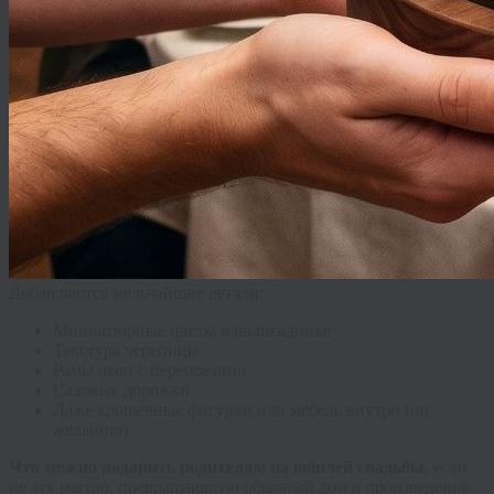
Добавляются мельчайшие детали:
Миниатюрные цветы в палисаднике
Текстура черепицы
Рамы окон с переплетами
Садовые дорожки
Даже крошечные фигурки или мебель внутри (по
желанию)
Что можно подарить родителям на юбилей свадьбы
, если
не эту магию, превращающую обычный дом в произведение