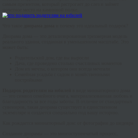
самым презентом, который растрогает до слез и займет
почетное место на каминной полке.
Что такое
диорама дома
и почему это идеальный подарок?
Диорама дома — это детализированная трехмерная модель
реального здания, созданная в уменьшенном масштабе. Это
может быть:
Родительский дом, где вы выросли
Дача, где проведено столько счастливых моментов
Дом их мечты, о котором они всегда мечтали
Семейная усадьба с садом и хозяйственными
постройками
Подарок родителям на юбилей
в виде миниатюрного дома
— это символ семейного очага, материализованная любовь и
благодарность за все годы заботы. В отличие от стандартных
сувениров, такая диорама существует в единственном
экземпляре и создается специально под вашу историю.
Как рождается миниатюрный дом: от фотографии до шедевра
Создание диорамы — это многоступенчатый процесс,