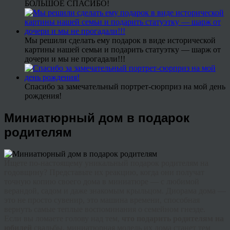
БОЛЬШОЕ СПАСИБО!
Мы решили сделать ему подарок в виде исторической
картины нашей семьи и подарить статуэтку — шарж от
дочери и мы не прогадали!!!
Спасибо за замечательный портрет-сюрприз на мой день
рождения!
Миниатюрный дом в подарок
родителям
Ищете по-настоящему уникальный подарок родителям на
годовщину?
Представьте их реакцию, когда они получат
точную копию своего дома в миниатюре — с любимой
верандой, садом и даже знакомым крыльцом. Диорама дома —
это не просто сувенир, это машина времени, способная
вернуть самые теплые воспоминания о семейном гнезде.
Если вы ломаете голову над тем,
что подарить родителям на
юбилей
свадьбы, миниатюрная модель их дома станет тем