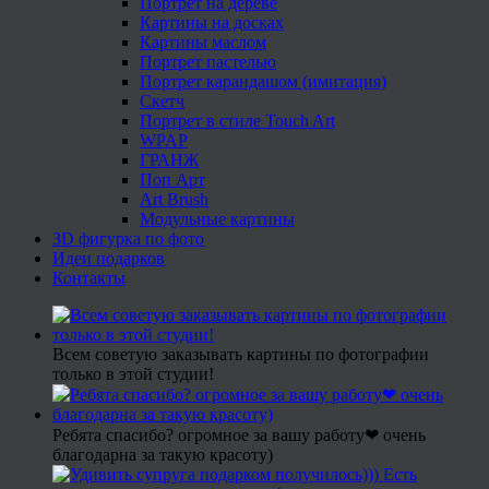
Портрет на дереве
Картины на досках
Картины маслом
Портрет пастелью
Портрет карандашом (имитация)
Скетч
Портрет в стиле Touch Art
WPAP
ГРАНЖ
Поп Арт
Art Brush
Модульные картины
3D фигурка по фото
Идеи подарков
Контакты
Всем советую заказывать картины по фотографии
только в этой студии!
Ребята спасибо? огромное за вашу работу❤ очень
благодарна за такую красоту)