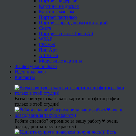
Портрет на дереве
Картины на досках
Картины маслом
Портрет пастелью
Портрет карандашом (имитация)
Скетч
Портрет в стиле Touch Art
WPAP
ГРАНЖ
Поп Арт
Art Brush
Модульные картины
3D фигурка по фото
Идеи подарков
Контакты
Всем советую заказывать картины по фотографии
только в этой студии!
Ребята спасибо? огромное за вашу работу❤ очень
благодарна за такую красоту)