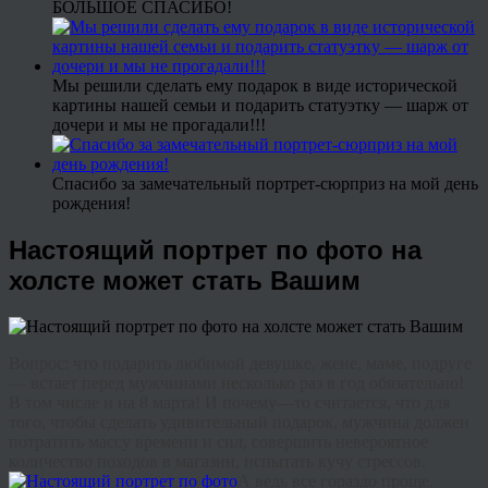
БОЛЬШОЕ СПАСИБО!
Мы решили сделать ему подарок в виде исторической
картины нашей семьи и подарить статуэтку — шарж от
дочери и мы не прогадали!!!
Спасибо за замечательный портрет-сюрприз на мой день
рождения!
Настоящий портрет по фото на
холсте может стать Вашим
Вопрос
:
что
подарить
любимой
девушке
,
жене
,
маме
,
подруге
—
встает
перед
мужчинами
несколько
раз
в
год
обязательно
!
В
том
числе
и
на
8
марта
!
И
почему
—
то
считается
,
что
для
того
,
чтобы
сделать
удивительный
подарок
,
мужчина
должен
потратить
массу
времени
и
сил
,
совершить
невероятное
количество
походов
в
магазин
,
испытать
кучу
стрессов
.
А
ведь
все
гораздо
проще
.