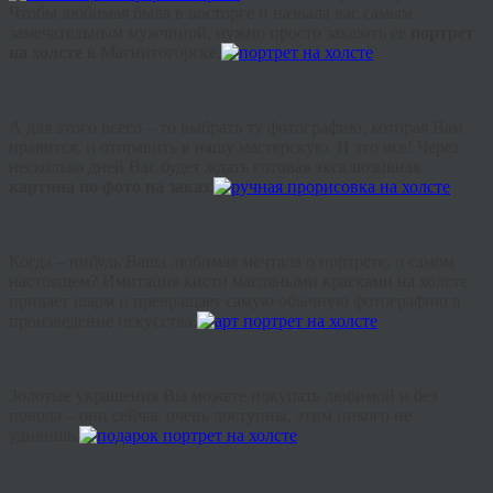
Чтобы
любимая
была
в
восторге
и
назвала
вас
самым
замечательным
мужчиной
,
нужно
просто
заказать
ее
портрет
на
холсте
в Магнитогорске
.
А
для
этого
всего
–
то
выбрать
ту
фотографию
,
которая
Вам
нравится
,
и
отправить
в
нашу
мастерскую
.
И
это
все
!
Через
несколько
дней
Вас
будет
ждать
готовая
эксклюзивная
картина
по
фото
на
заказ
.
Когда
–
нибудь
Ваша
любимая
мечтала
о
портрете
,
о
самом
настоящем
?
Имитация
кисти
масляными
красками
на
холсте
придает
шарм
и
превращает
самую
обычную
фотографию
в
произведение
искусства
.
Золотые
украшения
Вы
можете
покупать
любимой
и
без
повода
–
они
сейчас
очень
доступны
,
этим
никого
не
удивишь
.