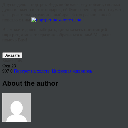
Другое
дело
–
портрет
.
Ведь
любимая
сразу
поймет
,
сколько
души
вложено
в
этот
подарок
,
ей
будет
очень
приятно
думать
,
как
трогательно
мужчина
выбирал
фотографию
,
как
ей
повезло
с
ним
!
Вы
можете
долго
выбирать
,
где
заказать
настоящий
портрет
,
а
можете
сразу
же
обратиться
к
нам
!
Мы
рады
помочь
Вам
!
Заказать
Share This
Фев
23
907
0
Портрет на холсте
,
Цифровая живопись
About the author