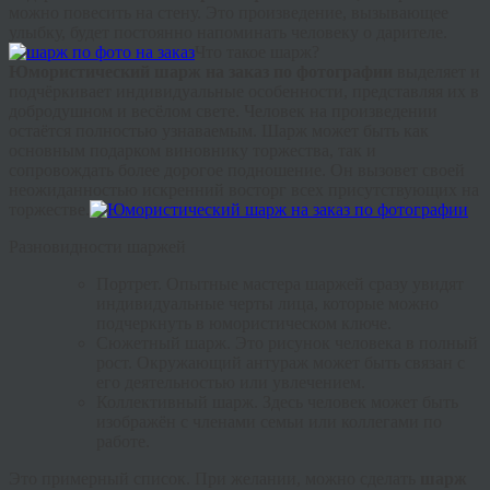
можно повесить на стену. Это произведение, вызывающее
улыбку, будет постоянно напоминать человеку о дарителе.
Что такое шарж?
Юмористический шарж на заказ по фотографии
выделяет и
подчёркивает индивидуальные особенности, представляя их в
добродушном и весёлом свете. Человек на произведении
остаётся полностью узнаваемым. Шарж может быть как
основным подарком виновнику торжества, так и
сопровождать более дорогое подношение. Он вызовет своей
неожиданностью искренний восторг всех присутствующих на
торжестве.
Разновидности шаржей
Портрет. Опытные мастера шаржей сразу увидят
индивидуальные черты лица, которые можно
подчеркнуть в юмористическом ключе.
Сюжетный шарж. Это рисунок человека в полный
рост. Окружающий антураж может быть связан с
его деятельностью или увлечением.
Коллективный шарж. Здесь человек может быть
изображён с членами семьи или коллегами по
работе.
Это примерный список. При желании, можно сделать
шарж