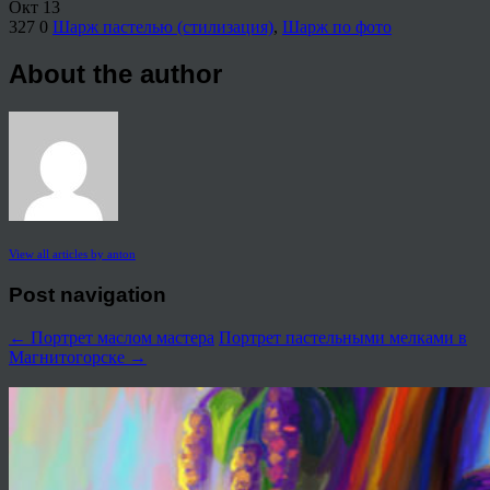
Окт
13
327
0
Шарж пастелью (стилизация)
,
Шарж по фото
About the author
View all articles by anton
Post navigation
←
Портрет маслом мастера
Портрет пастельными мелками в
Магнитогорске
→