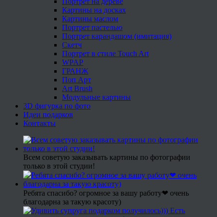
Портрет на дереве
Картины на досках
Картины маслом
Портрет пастелью
Портрет карандашом (имитация)
Скетч
Портрет в стиле Touch Art
WPAP
ГРАНЖ
Поп Арт
Art Brush
Модульные картины
3D фигурка по фото
Идеи подарков
Контакты
Всем советую заказывать картины по фотографии
только в этой студии!
Ребята спасибо? огромное за вашу работу❤ очень
благодарна за такую красоту)