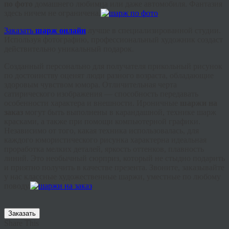
по фото
домашнего любимца или даже автомобиля. Фантазия
здесь ничем не ограничена.
Заказать
шарж онлайн
лучше в специализированной студии.
Используя фотографию, профессиональный художник создаст
действительно уникальный подарок.
Созданный персонально для получателя прикольный рисунок
по достоинству оценят люди разного возраста, обладающие
здоровым чувством юмора. Отличительная черта
сатирического изображения — способность передавать
особенности характера и внешности. Ироничные
шаржи на
заказ
могут быть выполнены в карандашной, технике шарж
красками, а также при помощи компьютерной графики.
Независимо от того, какая техника использовалась, для
каждого юмористического рисунка характерна идеальная
проработка мелких деталей, яркость оттенков, плавность
линий. Это необычный сюрприз, который не стыдно подарить
и приятно получить в качестве презента. Звоните, заказывайте
у нас классные художественные шаржи, уместные по любому
поводу.
Заказать
Share This