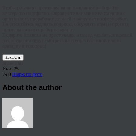
Чтобы результат превзошел ваши ожидания, выбирайте
мастера по портфолио. Обращайте внимание на сходство с
оригиналом, проработку деталей и общую атмосферу работ.
Не стесняйтесь задавать вопросы, обсуждать идеи и просить
примеры готовых работ на холсте.
Подарите близким не просто вещь, а повод улыбаться каждый
раз, когда они будут смотреть на стену в гостиной или на
аватарку в телефоне!
Заказать
Share This
Июн
25
79
0
Шарж по фото
About the author