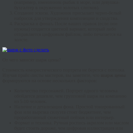
(например, именинник-рыбак в море, или девушка-
бухгалтер в окружении золотых слитков).
Создание эскиза.
Художник присылает черно-белый
набросок для утверждения композиции и сходства.
Раскраска и финал
.
После ваших правок (если они
нужны) создается цветной вариант, который либо
отправляется цифровым файлом, либо печатается на
холсте.
От чего зависят шарж цены?
Стоимость юмористического портрета не берется с потолка.
Изучая прайс-листы мастеров, вы заметите, что
шарж цены
формируются на основе нескольких факторов:
Количество персонажей.
Портрет одного человека
обойдется дешевле, чем групповой шарж на компанию
из 5-10 человек.
Наличие и детализация фона.
Простой тонированный
фон или вырезка силуэта стоят бюджетнее, чем
проработанный сюжетный пейзаж или интерьер.
Формат и техника.
Ручная роспись акрилом или маслом
будет стоить дороже, чем цифровая иллюстрация или