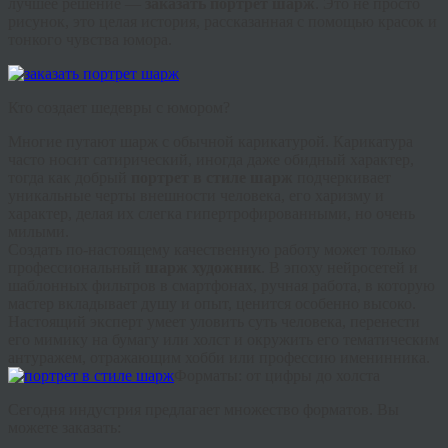
лучшее решение —
заказать портрет шарж
. Это не просто
рисунок, это целая история, рассказанная с помощью красок и
тонкого чувства юмора.
Кто создает шедевры с юмором?
Многие путают шарж с обычной карикатурой. Карикатура
часто носит сатирический, иногда даже обидный характер,
тогда как добрый
портрет в стиле шарж
подчеркивает
уникальные черты внешности человека, его харизму и
характер, делая их слегка гипертрофированными, но очень
милыми.
Создать по-настоящему качественную работу может только
профессиональный
шарж художник
. В эпоху нейросетей и
шаблонных фильтров в смартфонах, ручная работа, в которую
мастер вкладывает душу и опыт, ценится особенно высоко.
Настоящий эксперт умеет уловить суть человека, перенести
его мимику на бумагу или холст и окружить его тематическим
антуражем, отражающим хобби или профессию именинника.
Форматы: от цифры до холста
Сегодня индустрия предлагает множество форматов. Вы
можете заказать: