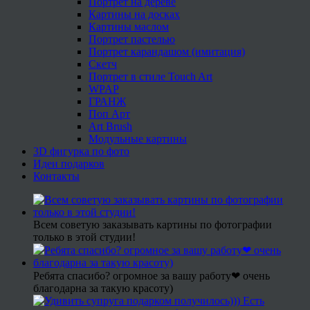
Портрет на дереве
Картины на досках
Картины маслом
Портрет пастелью
Портрет карандашом (имитация)
Скетч
Портрет в стиле Touch Art
WPAP
ГРАНЖ
Поп Арт
Art Brush
Модульные картины
3D фигурка по фото
Идеи подарков
Контакты
Всем советую заказывать картины по фотографии
только в этой студии!
Ребята спасибо? огромное за вашу работу❤ очень
благодарна за такую красоту)