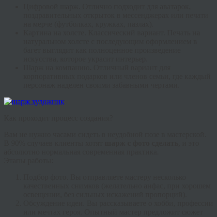
Цифровой шарж.
Отлично подходит для аватарок,
поздравительных открыток в мессенджерах или печати
на мерче (футболках, кружках, пазлах).
Картина на холсте.
Классический вариант. Печать на
натуральном холсте с последующим оформлением в
багет выглядит как полноценное произведение
искусства, которое украсит интерьер.
Шарж на компанию
.
Отличный вариант для
корпоративных подарков или членов семьи, где каждый
персонаж наделен своими забавными чертами.
Как проходит процесс создания?
Вам не нужно часами сидеть в неудобной позе в мастерской.
В 90% случаев клиенты хотят
шарж с фото сделать
, и это
абсолютно нормальная современная практика.
Этапы работы:
Подбор фото.
Вы отправляете мастеру несколько
качественных снимков (желательно анфас, при хорошем
освещении, без сильных искажений пропорций).
Обсуждение идеи.
Вы рассказываете о хобби, профессии
или мечтах героя. Опытный мастер предложит сюжет