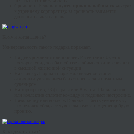
печать на готовом холсте.
Срочность
.
Если вам нужен
прикольный шарж
«вчера»
к утреннему корпоративу, за срочность взимается
дополнительная наценка.
Кому и когда дарить?
Универсальность такого подарка поражает.
На день рождения или юбилей:
Именинник будет в
восторге, увидев себя в образе любимого киногероя или
в смешной жизненной ситуации.
На свадьбу:
Парный шарж молодоженов станет
отличным украшением банкетного зала и памятным
сувениром.
На корпоратив, 23 февраля или 8 марта:
Шарж на отдел
или коллектив сплотит команду и поднимет настроение.
Начальнику или коллеге:
Главное — быть уверенным,
что человек обладает чувством юмора и оценит добрую
иронию.
Как сделать заказ?