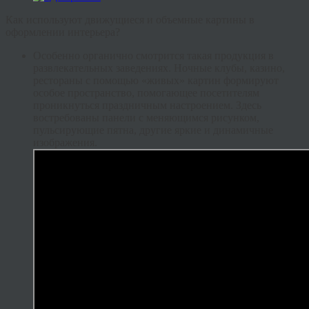
Как используют движущиеся и объемные картины в
оформлении интерьера?
Особенно органично смотрится такая продукция в
развлекательных заведениях. Ночные клубы, казино,
рестораны с помощью «живых» картин формируют
особое пространство, помогающее посетителям
проникнуться праздничным настроением. Здесь
востребованы панели с меняющимся рисунком,
пульсирующие пятна, другие яркие и динамичные
изображения.