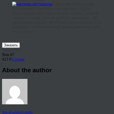
Также для организации
современного пространства картины стерео-
варио
применяют в телестудиях, музеях, галереях,
элитных клубах,
фитнес
-центрах, магазинах. 3Д-
оформление создает жизнерадостную атмосферу и
формирует положительный имидж компании или
учреждения.
Заказать
Share This
Янв
07
423
0
Статьи
About the author
View all articles by rauffri