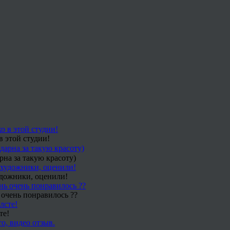
в этой студии!
рна за такую красоту)
удожники, оценили!
 очень понравилось ??
те!