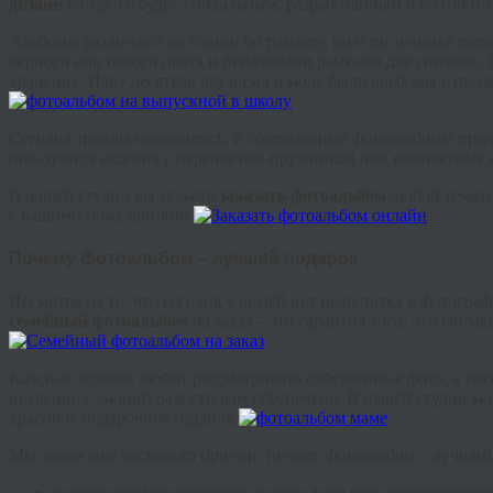
дизайн
которого будет уникальным, разработанным в соответс
Альбомы различают не только по размеру, но и по технике пе
черного или белого цвета и бумажными рамками для снимков.
хранения. Пару десятков лет назад в моде были альбомы с про
Сегодня тренды изменились, и современные фотоальбомы пред
пользуются изделия с переплетом-пружинкой или компактные н
В нашей студии вы можете
заказать фотоальбом
любой темати
с вашими пожеланиями.
Почему фотоальбом – лучший подарок
Несмотря на то, что сегодня у людей нет недостатка в фотогр
семейный фотоальбом
на заказ – это гарантия того, что сним
Каждый человек любит рассматривать собственные фото, а так
искренних эмоций радости вам обеспечено. В нашей студии м
красивое подарочное издание.
Мы знаем еще несколько причин, почему фотоальбом – лучший п
важные снимки останутся с вами даже при поломке техн