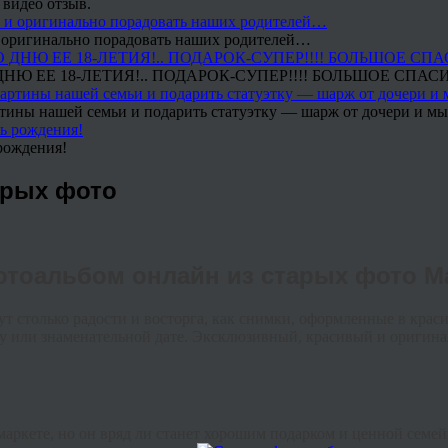
 видео отзыв.
 и оригинально порадовать наших родителей…
Ю ЕЕ 18-ЛЕТИЯ!.. ПОДАРОК-СУПЕР!!!! БОЛЬШОЕ СПАС
тины нашей семьи и подарить статуэтку — шарж от дочери и мы 
рождения!
арых фото
отоальбом онлайн из старых фото М
т столько радости и восторга, как снимки, оформленные в крас
ку или знаменательной дате. Эксклюзивный, красивый и оригин
аркете, но он вряд ли станет хорошим подарком и ценной сем