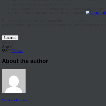
вы всегда найдете, чем занять гостей;
вы сохраните историю семьи не на цифровых носителях, 
у вас появится настоящая семейная реликвия.
В нашей студии
сделать фотоальбом
просто: достаточно заказ
демократична. Выбирайте лучшие подарки друзьям и родным в
Заказать
Share This
Апр
04
556
0
Статьи
About the author
View all articles by rauffri