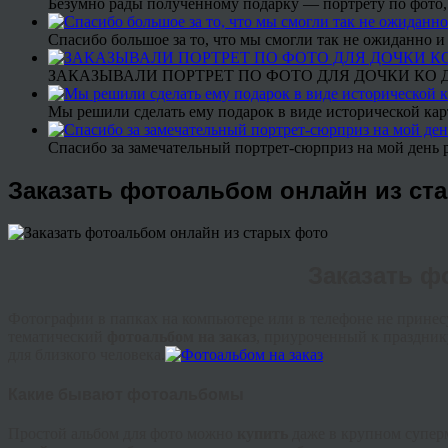
Безумно рады полученному подарку — портрету по фото,
Спасибо большое за то, что мы смогли так не ожиданно
ЗАКАЗЫВАЛИ ПОРТРЕТ ПО ФОТО ДЛЯ ДОЧКИ КО ДН
Мы решили сделать ему подарок в виде исторической кар
Спасибо за замечательный портрет-сюрприз на мой день 
Заказать фотоальбом онлайн из ст
Заказать ф
Фотографии в папках на компьютере или в телефоне не принесу
тематический
фотоальбом на заказ
, приуроченный к праздни
для близкого человека.
Какие бывают фотоальбомы
Простой альбом для фото можно
купить
даже в крупном суперм