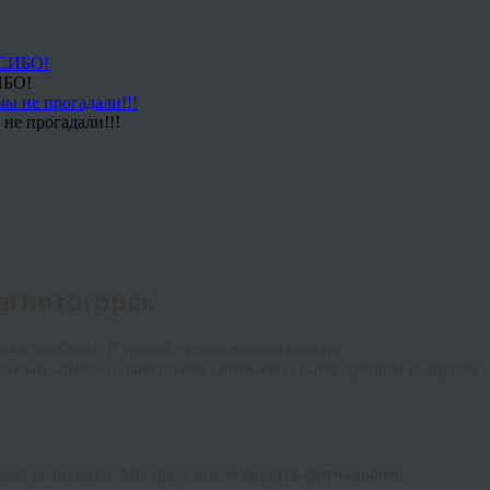
ИБО!
не прогадали!!!
агнитогорск
ивые альбомы. В нашей студии можно создать
альный альбом с памятными снимками станет лучшим подарком
ейной реликвией. Мы предлагаем
создать фотоальбом,