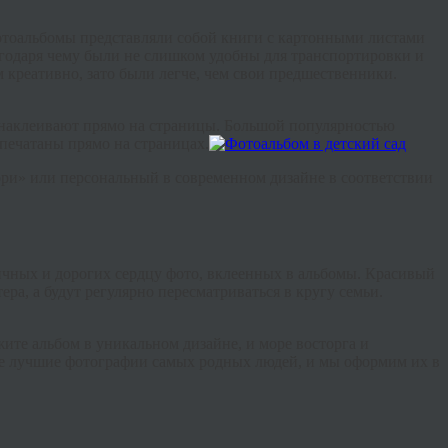
фотоальбомы представляли собой книги с картонными листами
годаря чему были не слишком удобны для транспортировки и
 креативно, зато были легче, чем свои предшественники.
о наклеивают прямо на страницы. Большой популярностью
апечатаны прямо на страницах.
ори» или персональный в современном дизайне в соответствии
 личных и дорогих сердцу фото, вклеенных в альбомы. Красивый
ера, а будут регулярно пересматриваться в кругу семьи.
ите альбом в уникальном дизайне, и море восторга и
те лучшие фотографии самых родных людей, и мы оформим их в