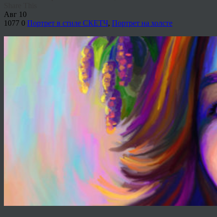
Share This
Авг
10
1077
0
Портрет в стиле СКЕТЧ
,
Портрет на холсте