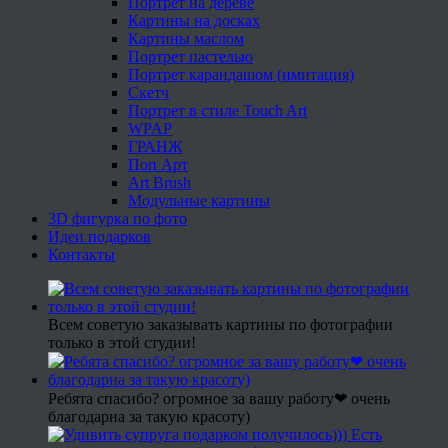
Портрет на дереве
Картины на досках
Картины маслом
Портрет пастелью
Портрет карандашом (имитация)
Скетч
Портрет в стиле Touch Art
WPAP
ГРАНЖ
Поп Арт
Art Brush
Модульные картины
3D фигурка по фото
Идеи подарков
Контакты
Всем советую заказывать картины по фотографии
только в этой студии!
Ребята спасибо? огромное за вашу работу❤ очень
благодарна за такую красоту)