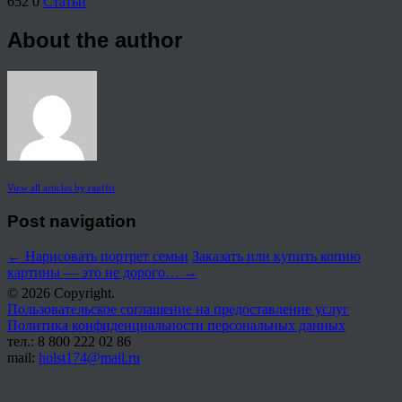
652
0
Статьи
About the author
View all articles by rauffri
Post navigation
←
Нарисовать портрет семьи
Заказать или купить копию
картины — это не дорого…
→
© 2026 Copyright.
Пользовательское соглашение на предоставление услуг
Политика конфиденциальности персональных данных
тел.: 8 800 222 02 86
mail:
holst174@mail.ru