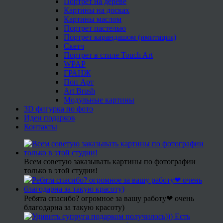
Портрет на дереве
Картины на досках
Картины маслом
Портрет пастелью
Портрет карандашом (имитация)
Скетч
Портрет в стиле Touch Art
WPAP
ГРАНЖ
Поп Арт
Art Brush
Модульные картины
3D фигурка по фото
Идеи подарков
Контакты
Всем советую заказывать картины по фотографии
только в этой студии!
Ребята спасибо? огромное за вашу работу❤ очень
благодарна за такую красоту)