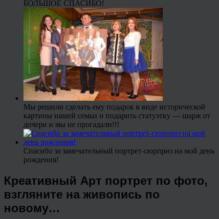
БОЛЬШОЕ СПАСИБО!
Мы решили сделать ему подарок в виде исторической
картины нашей семьи и подарить статуэтку — шарж от
дочери и мы не прогадали!!!
Спасибо за замечательный портрет-сюрприз на мой день
рождения!
Креативный Арт портрет по фото,
взгляните на живопись по
новому…