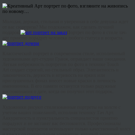
Молодая, дерзкая, стильная и уверенная в себе девушка ждет
от вас сюрприза? Мы подскажем, как сделать лучший
подарок.
Портрет по фото в стиле тач-
арт приятно порадует человека любого статуса и возраста.
Классический портрет в современном стиле, исполненный
художниками арт-студии Гранж, оправдает ваши ожидания.
Легкая небрежность портретов по фото в технике Touch
Art создает строгий, но стильный образ. Элегантность и
лаконичность, дерзость и игривость на ярких или
приглушенных фонах внесет новые краски в личность
именинника. В его памяти останутся только радужные
воспоминания о дате, когда он получил этот подарок.
Художники рисуют стилизованные портреты на холсте с
учетом ваших пожеланий, исполняя технику Тач Арт.
Аккуратность и пунктуальность специалистов приятно
порадуют и не заставят вас беспокоится. Профессионалы
мастерской портретов используют только качественный холст
и краску со специальным элементом, который защищает