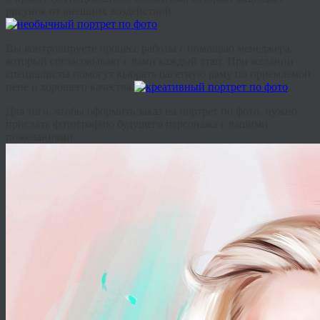
рисунок от внешних воздействий.
Вы контролируете процесс работы с помощью менеджера,
который согласовывает с вами каждый этап. При желании
специалисты помогут выбрать багетную раму по приемлемой
цене и хорошего качества.
Для того, чтобы оформить заказ на портрет по фото, нужно
прислать фотографию будущего персонажа с вашими
пожеланиями.