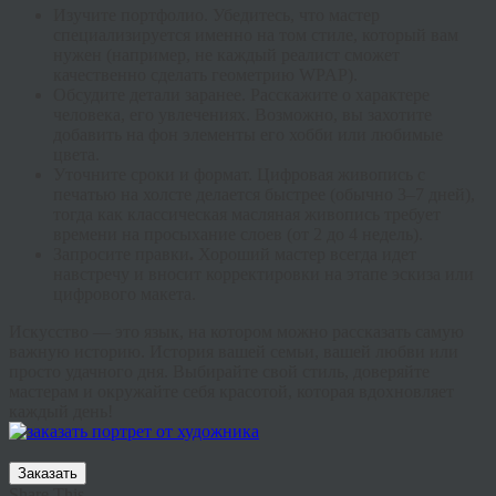
Изучите портфолио.
Убедитесь, что мастер
специализируется именно на том стиле, который вам
нужен (например, не каждый реалист сможет
качественно сделать геометрию WPAP).
Обсудите детали заранее.
Расскажите о характере
человека, его увлечениях. Возможно, вы захотите
добавить на фон элементы его хобби или любимые
цвета.
Уточните сроки и формат.
Цифровая живопись с
печатью на холсте делается быстрее (обычно 3–7 дней),
тогда как классическая масляная живопись требует
времени на просыхание слоев (от 2 до 4 недель).
Запросите правки
.
Хороший мастер всегда идет
навстречу и вносит корректировки на этапе эскиза или
цифрового макета.
Искусство — это язык, на котором можно рассказать самую
важную историю. История вашей семьи, вашей любви или
просто удачного дня. Выбирайте свой стиль, доверяйте
мастерам и окружайте себя красотой, которая вдохновляет
каждый день!
Заказать
Share This