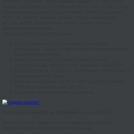
генератор картинок, чтобы
создать портрет
за пару секунд.
Однако алгоритмы часто искажают черты лица, делают глаза
«стеклянными», а кожу — пластиковой. Живой художник
видит то, чего не замечает камера: легкую асимметрию,
которая делает лицо родным, искру в глазах, мимику,
выдающую темперамент.
Этапы работы с профессионалом
:
Подбор референса.
Вы отправляете любимую
фотографию. Важно, чтобы снимок был качественным, с
хорошим освещением.
Выбор стилистики.
Это может быть реализм,
импрессионизм, шарж или уже знакомый нам WPAP.
Создание эскиза.
Художник набрасывает композицию и
согласовывает её с вами.
Написание картины.
На этом этапе рождается магия:
слой за слоем проступают детали.
Покрытие защитным лаком и доставка.
Как
заказать портрет от художника
и не ошибиться?
Чтобы результат превзошел ваши ожидания, следуйте
простым правилам при оформлении заказа: