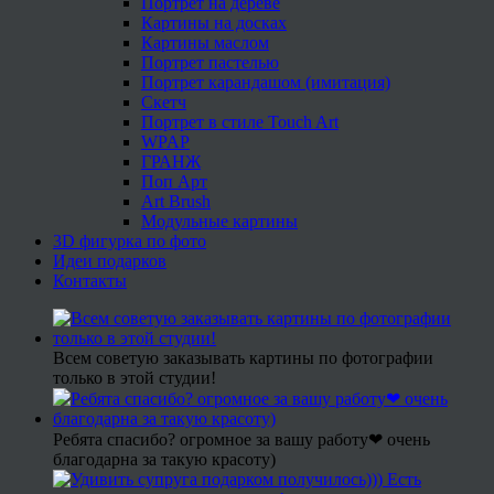
Портрет на дереве
Картины на досках
Картины маслом
Портрет пастелью
Портрет карандашом (имитация)
Скетч
Портрет в стиле Touch Art
WPAP
ГРАНЖ
Поп Арт
Art Brush
Модульные картины
3D фигурка по фото
Идеи подарков
Контакты
Всем советую заказывать картины по фотографии
только в этой студии!
Ребята спасибо? огромное за вашу работу❤ очень
благодарна за такую красоту)